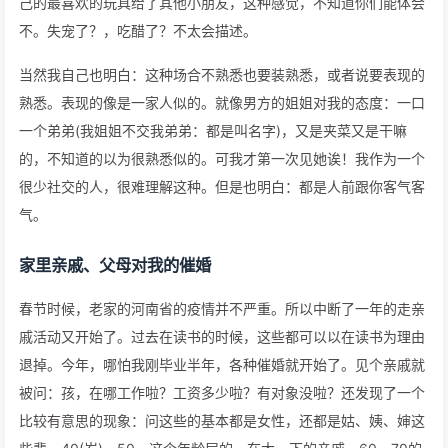
己的最喜欢的玩具给了其他小朋友，这种感觉，不知道你们能体会
不。失宠了？，吃醋了？不太会描述。
当然我自己也明白：这种场合不熟悉也要装熟悉，或者说要表现的
熟悉。表现的像是一家人似的。就像男方的姐姐对我的态度：一口
一个弟弟(我姐姐不交我弟弟：都是叫名字)，又是夹菜又是干嘛
的，不知道的以为很熟悉似的。可我才第一次见她诶！我作为一个
很少社交的人，很难理解这种。但是也明白：都是人前跟你客气客
气。
家里亲戚、父母对我的催婚
春节时候，老家的河南省的疫情并不严重。所以中断了一年的走亲
戚活动又开始了。过去在读书的时候，这些都可以以在读书为理由
退掉。今年，哪怕我刚毕业半年，各种催婚就开始了。见个亲戚就
被问：孩，在哪工作啦？工资多少啦？有对象没啦？还发现了一个
比较有意思的现象：问这些的基本都是女性，还都是姑、姨、婶这