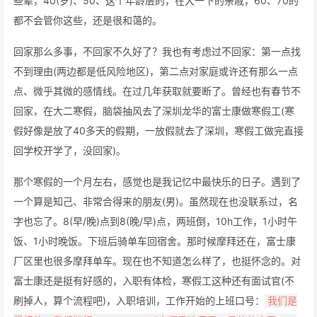
些辈，40(岁)、50、这个年龄层的，在大一下的亲戚，60、70的
都不会管你这些，还是很和蔼的。
回家那么多事，不回家不久好了？我也有考虑过不回家：第一点找
不到理由(两边都是低风险地区)，第二点对家庭或许还有那么一点
点、微乎其微的感情线。在过几年获取就要断了。曾经也有春节不
回家，在大二寒假，脑袋抽风去了深圳龙华的富士康做寒假工(寒
假好像是放了40多天的假期，一放假就去了深圳，寒假工做完直接
回学校开学了，没回家)。
那个寒假的一个月左右，感觉也是我记忆中最快乐的日子。遇到了
一个算是知己、非常合得来的朋友(男)。虽然现在也没联系过，名
字也忘了。8(早/晚)点到8(晚/早)点，两班倒，10h工作，1小时午
饭、1小时晚饭。下班后骑单车回宿舍。那时候摩拜还在，富士康
厂区里也很多摩拜单车。现在也不知道怎么样了，也挺怀念的。对
富士康还是挺有好感的，入职有体检，寒假工这种还有面试官(不
刷掉人，算个流程吧)，入职培训，工作开始的上班口号：
我们是