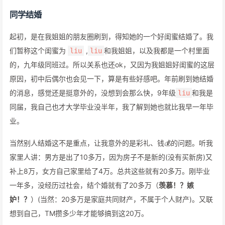
同学结婚
起初，是在我姐姐的朋友圈刷到，得知她的一个好闺蜜结婚了。我
们暂称这个闺蜜为
,
和我姐姐，以及我都是一个村里面
liu
liu
的，九年级同班过。所以关系也还ok，又因为我姐姐好闺蜜的这层
原因，初中后偶尔也会见一下，算是有些好感吧。年前刷到她结婚
的消息，感觉还是挺意外的，没想到会那么快，9年级
和我是
liu
同届，我自己也才大学毕业没半年，我了解到她也就比我早一年毕
业。
当然别人结婚这不是重点，让我意外的是彩礼、钱💰的问题。听我
家里人讲：男方是出了10多万，因为房子不是新的(没有买新房)又
补上8万，女方自己家里给了4万。总共这些就有20多万。刚毕业
一年多，没经历过社会，结个婚就有了20多万（
羡慕！？嫉
妒！？
）(当然：20多万是家庭共同财产，不属于个人财产)。又联
想到自己，TM攒多少年才能够搞到这20万。