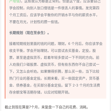
产增值
)，这些我认为都是正常的。但是这个度，应该要自己
学会控制，向别人张口借钱是一件很丢人的事情。发完第四
个月工资后，应该学会平衡你的开销水平与你的薪资水平，
不要在月光，计划性的攒一些钱。
长期规划（现在至余生）。
接着短期规划里面的钱的问题，理财。6 个月后，你应该学会
收支平衡，学会开始理财。可以尝试去买基金，定投，股
票，甚至是虚拟货币，趁着年轻多尝试一下不同的方向。前
人劝我们少碰股票、虚拟货币，但有些东西你不自己尝试一
下，又怎么会听劝。如果懒得折腾，那么买一些，当下比较
热门行业的基金定投。长期来看，买一些固定资产，货币基
金、债券基金，在买部分基金定投。留下 2-3 个月的生活费
存余额宝等活期存储，以应对短期开销。
截止到现在算是7个月，来复盘一下自己的花费、消耗。