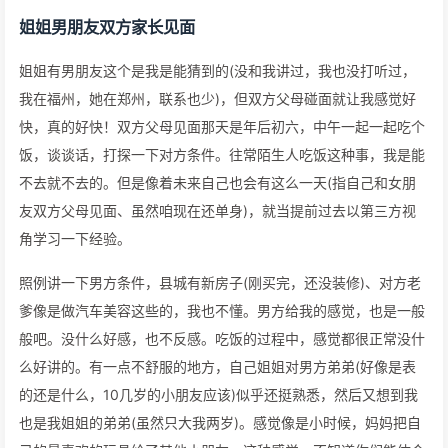
姐姐男朋友双方家长见面
姐姐有男朋友这个是我是能猜到的(没和我讲过，我也没打听过，
我在福州，她在郑州，联系也少)，但双方父母碰面就让我感觉好
快，真的好快！双方父母见面那天是年后初六，中午一起一起吃个
饭，谈谈话，打探一下对方条件。往常陌生人吃饭这种事，我是能
不去就不去的。但是像着未来自己也会有这么一天(指自己和女朋
友双方父母见面、虽然咱现在还单身)，就当提前过去以第三方视
角学习一下经验。
照例讲一下男方条件，县城有新房子(刚买完，还没装修)、对方老
爹像是做汽车美容这些的，我也不懂。男方给我的感觉，也是一般
般吧。没什么好感，也不反感。吃饭的过程中，感觉都很正常没什
么好讲的。有一点不舒服的地方，自己姐姐对男方弟弟(好像是表
的还是什么，10几岁的小朋友应该)似乎还挺熟悉，然后又想到我
也是我姐姐的弟弟(虽然只大我两岁)。感觉像是小时候，妈妈把自