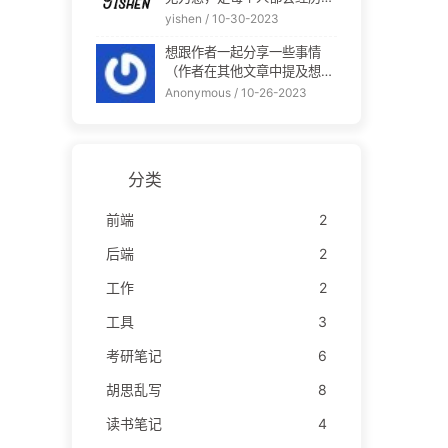
事情。仅仅只是因为我们没有
话说出来，自己就会有答案
yishen /
10-30-2023
经历过而已。 我虽然有很多
的。 我自己读过的一些心理
想跟作者一起分享一些事情
想法，但感觉自己的行动力很
学读本你可以翻翻看：《蛤蟆
（作者在其他文章中提及想得
差，有很多想法，想了很久都
先生去看心理医生》、《也许
到别人关心也想关心别人，我
不敢去实施。 你也很棒啊！
Anonymous /
10-26-2023
你该找个人聊聊》、《假性亲
也是这个性格的人，所以才来
能认识到自己的不足，那就去
密关系》。也可...
分享的） 高中时期我最初也
慢慢改进！ :happy: :happy:
是作者这个性格（别人释放好
写网站的文章，你可以到B站
意自己生硬拒绝），慢慢的进
搜一下，有很多的...
分类
入大学后，机缘巧合认识个学
长，学长给我帮助很大 ，他
前端
2
情商高待人处事都很好，后面
我大二时期（计算机专业，
后端
2
女）在一些机会下给...
工作
2
工具
3
考研笔记
6
胡思乱写
8
读书笔记
4