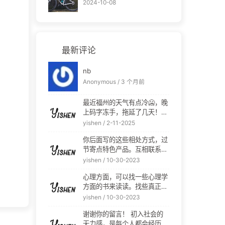
2024-10-08
最新评论
nb
Anonymous /
3 个月前
最近福州的天气有点冷🥶，晚
上码字冻手，拖延了几天！嘿
嘿！ :happy: :happy:
yishen /
2-11-2025
你后面写的这些相处方式，过
节寄点特色产品。互相联系，
真的很不错。君子之交淡如
yishen /
10-30-2023
水。 谢谢你的分享！ :happy:
心理方面，可以找一些心理学
致曾经我们那个真诚可爱的自
方面的书来读读。找些真正交
己。 :clap: :clap: 加油！ :pu
心的朋友聊聊，有时候我们需
nch: ---- 后面你如果有写网
yishen /
10-30-2023
要的可能不是一个可以交流的
站，要记得给我留言地址啊！
谢谢你的留言！ 初入社会的
朋友，而仅仅是一个可以倾诉
无力感，是每个人都会经历的
的朋友，把你心理埋藏的那些